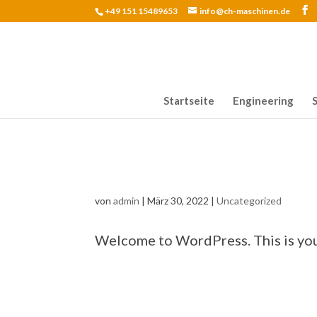
+49 151 15489653
info@ch-maschinen.de
Startseite
Engineering
Hello world!
von
admin
|
März 30, 2022
|
Uncategorized
Welcome to WordPress. This is your f